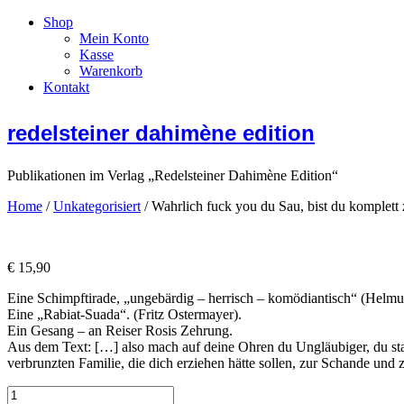
Shop
Mein Konto
Kasse
Warenkorb
Kontakt
redelsteiner dahimène edition
Publikationen im Verlag „Redelsteiner Dahimène Edition“
Home
/
Unkategorisiert
/ Wahrlich fuck you du Sau, bist du komplett
€
15,90
Eine Schimpftirade, „ungebärdig – herrisch – komödiantisch“ (Helmut
Eine „Rabiat-Suada“. (Fritz Ostermayer).
Ein Gesang – an Reiser Rosis Zehrung.
Aus dem Text: […] also mach auf deine Ohren du Ungläubiger, du star
verbrunzten Familie, die dich erziehen hätte sollen, zur Schande und
Wahrlich