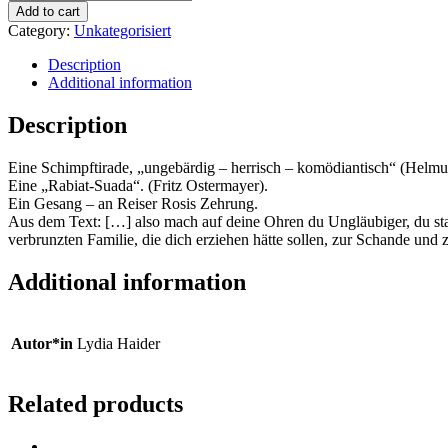
fuck
Add to cart
you
Category:
Unkategorisiert
du
Sau,
Description
bist
Additional information
du
komplett
Description
zugeschissen
in
Eine Schimpftirade, „ungebärdig – herrisch – komödiantisch“ (Helmut
deinem
Eine „Rabiat-Suada“. (Fritz Ostermayer).
Leib
Ein Gesang – an Reiser Rosis Zehrung.
drin:
Aus dem Text: […] also mach auf deine Ohren du Ungläubiger, du star
Zehrung
verbrunzten Familie, die dich erziehen hätte sollen, zur Schande und
Reiser
Rosi
quantity
Additional information
Autor*in
Lydia Haider
Related products